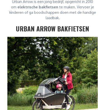
Urban Arrow is een jong bedrijf, opgericht in 2010
om
elektrische bakfietsen
te maken. Vervoer je
kinderen of ga boodschappen doen met de handige
laadbak.
URBAN ARROW BAKFIETSEN